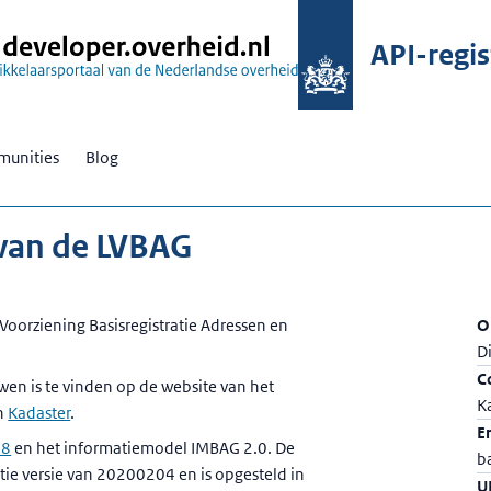
API-regis
unities
Blog
 van de LVBAG
Voorziening Basisregistratie Adressen en
O
D
C
wen is te vinden op de website van het
K
n
Kadaster
.
E
18
en het informatiemodel IMBAG 2.0. De
b
tie versie van 20200204 en is opgesteld in
U