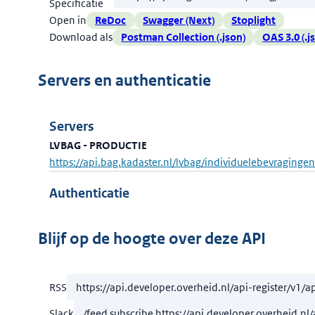
Specificatie
Open in
ReDoc
Swagger (Next)
Stoplight
Download als
Postman Collection (.json)
OAS 3.0 (.j
Servers en authenticatie
Servers
LVBAG - PRODUCTIE
https://api.bag.kadaster.nl/lvbag/individuelebevraginge
Authenticatie
Blijf op de hoogte over deze API
RSS
Slack