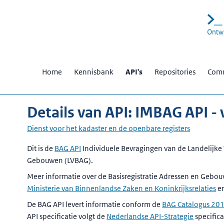
Home
Kennisbank
API's
Repositories
Comm
Details van API: IMBAG API -
Dienst voor het kadaster en de openbare registers
Beschrijving
Dit is de
BAG API
Individuele Bevragingen van de Landelijke 
Gebouwen (LVBAG).
Meer informatie over de Basisregistratie Adressen en Gebou
Ministerie van Binnenlandse Zaken en Koninkrijksrelaties
e
De BAG API levert informatie conform de
BAG Catalogus 20
API specificatie volgt de
Nederlandse API-Strategie
specifica