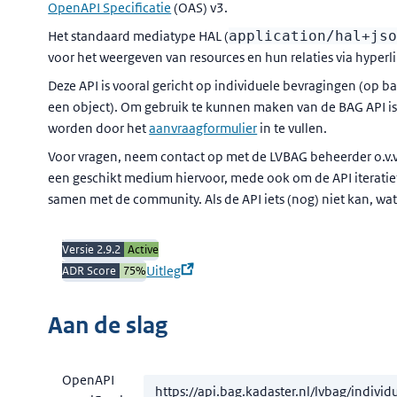
OpenAPI Specificatie
(OAS) v3.
Het standaard mediatype HAL (
application/hal+js
voor het weergeven van resources en hun relaties via hyperli
Deze API is vooral gericht op individuele bevragingen (op b
een object). Om gebruik te kunnen maken van de BAG API is
worden door het
aanvraagformulier
in te vullen.
Voor vragen, neem contact op met de LVBAG beheerder o.v.v.
een geschikt medium hiervoor, mede ook om de API iteratie
samen met de community. Als de API iets (nog) niet kan, wat
Versie 2.9.2
Active
Uitleg
ADR Score
75
%
Aan de slag
OpenAPI