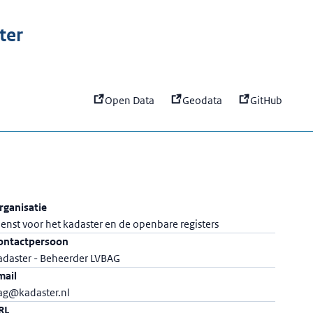
:
IMBAG API - van de LVBAG
ter
Open Data
Geodata
GitHub
rganisatie
ienst voor het kadaster en de openbare registers
ontactpersoon
adaster - Beheerder LVBAG
mail
ag@kadaster.nl
RL