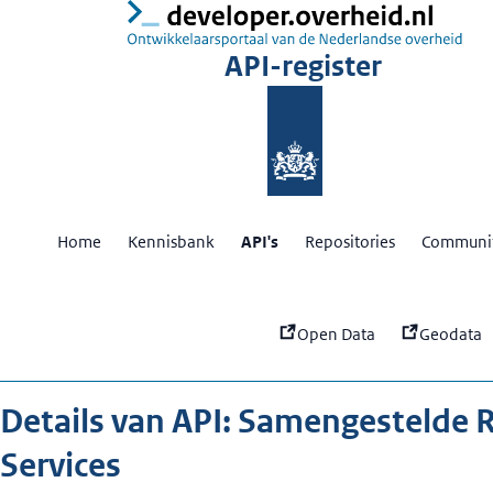
:
Sameng
API-register
Home
Kennisbank
API's
Repositories
Communit
Open Data
Geodata
Details van API: Samengestelde 
Services