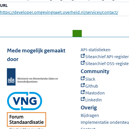
URL
https://developer.omgevingswet.overheid.nl/services/contact/
API-statistieken
Mede mogelijk gemaakt
Sitearchief API-register
door
Sitearchief OSS-registe
Community
Slack
Github
Mastodon
LinkedIn
Overig
Bijdragen
Implementatie onderste