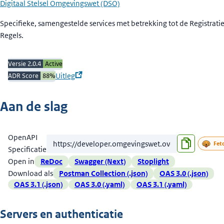
Digitaal Stelsel Omgevingswet (DSO)
Beschrijving
Specifieke, samengestelde services met betrekking tot de Registrat
Regels.
Versie 2.0.4
Active
Uitleg
ADR Score
88
%
Aan de slag
OpenAPI
Specificatie
Open in
ReDoc
Swagger (Next)
Stoplight
Download als
Postman Collection (.json)
OAS 3.0 (.json)
OAS 3.1 (.json)
OAS 3.0 (.yaml)
OAS 3.1 (.yaml)
Servers en authenticatie