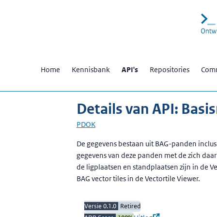
Home
Kennisbank
API's
Repositories
Comm
Details van API: Bas
PDOK
Beschrijving
De gegevens bestaan uit BAG-panden inclusi
gegevens van deze panden met de zich daari
de ligplaatsen en standplaatsen zijn in de 
BAG vector tiles in de Vectortile Viewer.
Versie 0.1.0
Retired