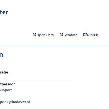
:
Basisregistratie Adressen en Ge
ter
Open Data
Geodata
GitHub
n
satie
ctpersoon
Support
pdok@kadaster.nl