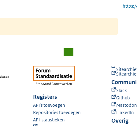
https:
Sitearchie
Sitearchie
Communi
Slack
Registers
Github
API's toevoegen
Mastodon
Repositories toevoegen
LinkedIn
API-statistieken
Overig