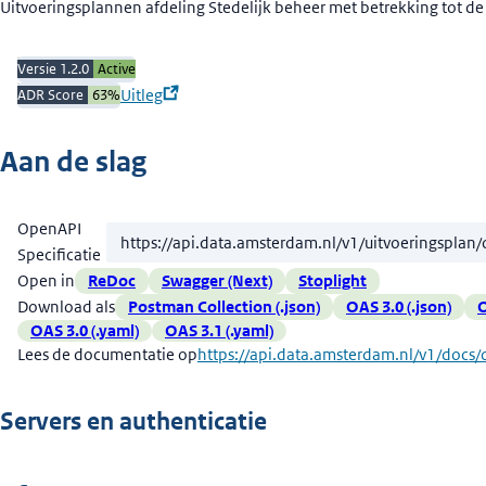
Beschrijving
Uitvoeringsplannen afdeling Stedelijk beheer met betrekking tot d
Versie 1.2.0
Active
Uitleg
ADR Score
63
%
Aan de slag
OpenAPI
Specificatie
Open in
ReDoc
Swagger (Next)
Stoplight
Download als
Postman Collection (.json)
OAS 3.0 (.json)
O
OAS 3.0 (.yaml)
OAS 3.1 (.yaml)
Lees de documentatie op
https://api.data.amsterdam.nl/v1/docs/
Servers en authenticatie