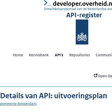
:
ui
API-register
Home
Kennisbank
API's
Repositories
Communit
Open Da
Details van API: uitvoeringsplan
gemeente Amsterdam