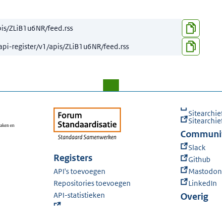
Sitearchie
Sitearchie
Communi
Slack
Registers
Github
API's toevoegen
Mastodon
Repositories toevoegen
LinkedIn
API-statistieken
Overig