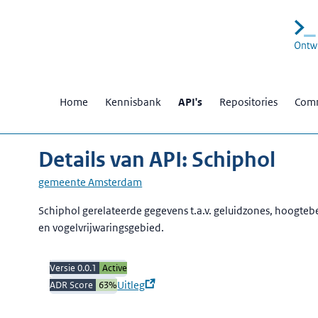
Home
Kennisbank
API's
Repositories
Comm
Details van API: Schiphol
gemeente Amsterdam
Beschrijving
Schiphol gerelateerde gegevens t.a.v. geluidzones, hoogt
en vogelvrijwaringsgebied.
Versie 0.0.1
Active
Uitleg
ADR Score
63
%