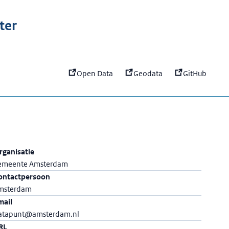
:
Schiphol
ter
Open Data
Geodata
GitHub
rganisatie
emeente Amsterdam
ontactpersoon
msterdam
mail
atapunt@amsterdam.nl
RL