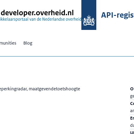
API-regis
unities
Blog
ebeperkingradar, maatgevendetoetshoogte
O
g
C
a
E
d
U