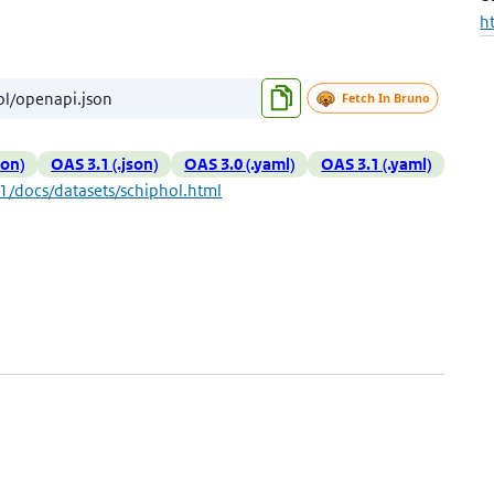
h
son)
OAS 3.1 (.json)
OAS 3.0 (.yaml)
OAS 3.1 (.yaml)
v1/docs/datasets/schiphol.html